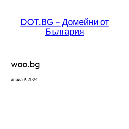
Към
съдържанието
DOT.BG – Домейни от
България
woo.bg
април 9, 2024
·