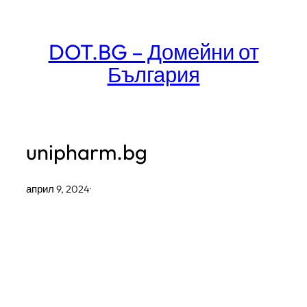
Към
съдържанието
DOT.BG – Домейни от
България
unipharm.bg
април 9, 2024
·