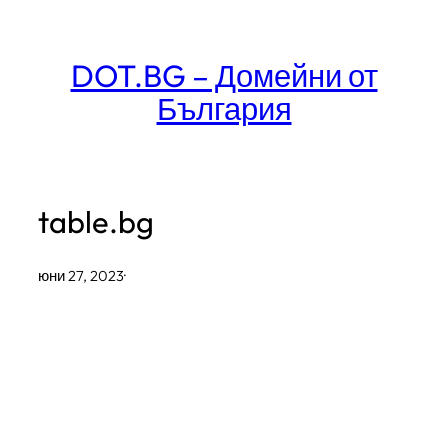
Към
съдържанието
DOT.BG – Домейни от
България
table.bg
юни 27, 2023
·