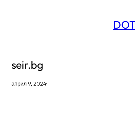
Към
съдържанието
DOT
seir.bg
април 9, 2024
·