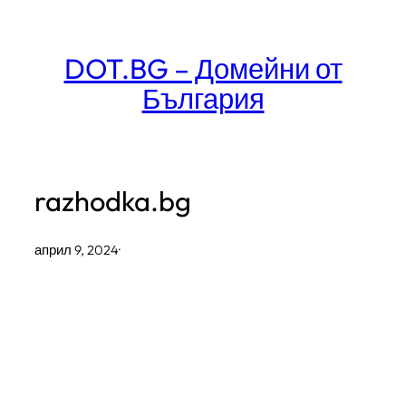
Към
съдържанието
DOT.BG – Домейни от
България
razhodka.bg
април 9, 2024
·