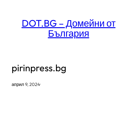
Към
съдържанието
DOT.BG – Домейни от
България
pirinpress.bg
април 9, 2024
·