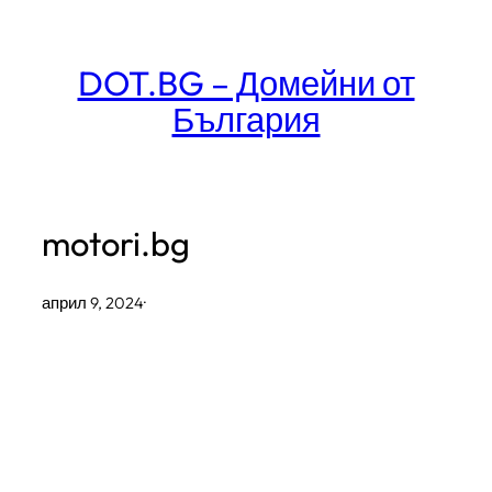
Към
съдържанието
DOT.BG – Домейни от
България
motori.bg
април 9, 2024
·