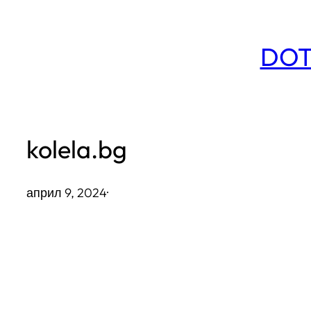
Към
съдържанието
DOT
kolela.bg
април 9, 2024
·