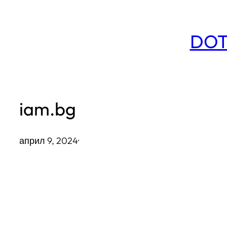
Към
съдържанието
DOT
iam.bg
април 9, 2024
·