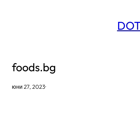
Към
съдържанието
DOT
foods.bg
юни 27, 2023
·