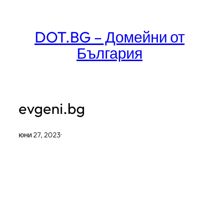
Към
съдържанието
DOT.BG – Домейни от
България
evgeni.bg
юни 27, 2023
·