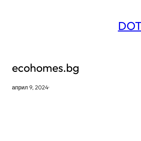
Към
съдържанието
DOT
ecohomes.bg
април 9, 2024
·