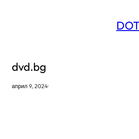
Към
съдържанието
DOT
dvd.bg
април 9, 2024
·