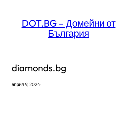
Към
съдържанието
DOT.BG – Домейни от
България
diamonds.bg
април 9, 2024
·