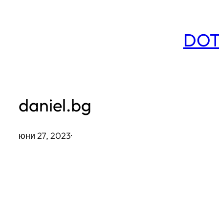
Към
съдържанието
DOT
daniel.bg
юни 27, 2023
·