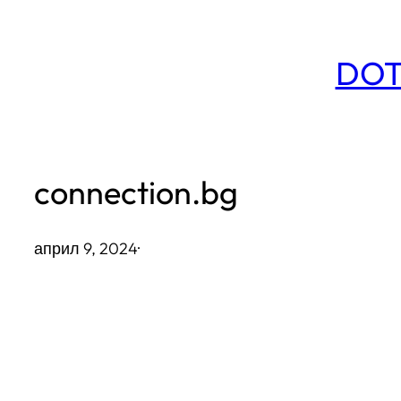
Към
съдържанието
DOT
connection.bg
април 9, 2024
·