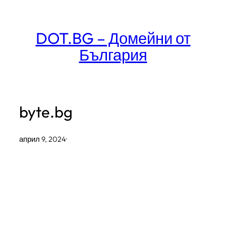
Към
съдържанието
DOT.BG – Домейни от
България
byte.bg
април 9, 2024
·