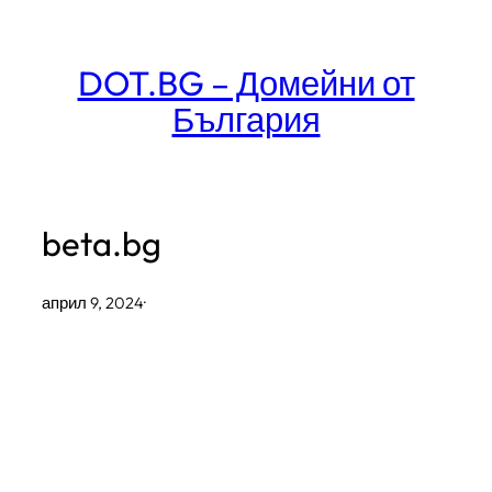
Към
съдържанието
DOT.BG – Домейни от
България
beta.bg
април 9, 2024
·