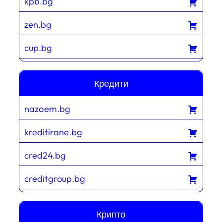
kpb.bg
zen.bg
cup.bg
Кредити
nazaem.bg
kreditirane.bg
cred24.bg
creditgroup.bg
Крипто