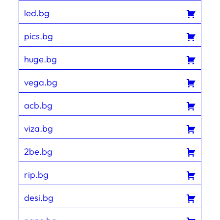
led.bg
pics.bg
huge.bg
vega.bg
acb.bg
viza.bg
2be.bg
rip.bg
desi.bg