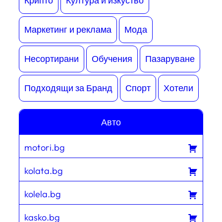
Крипто
Култура и изкуство
Маркетинг и реклама
Мода
Несортирани
Обучения
Пазаруване
Подходящи за Бранд
Спорт
Хотели
Авто
motori.bg
kolata.bg
kolela.bg
kasko.bg