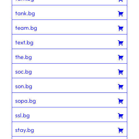
tank.bg
team.bg
text.bg
the.bg
soc.bg
son.bg
sopa.bg
ssl.bg
stay.bg