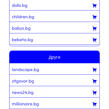
dolls.bg
children.bg
babys.bg
bebeta.bg
Други
landscape.bg
otgovor.bg
news24.bg
millionaire.bg