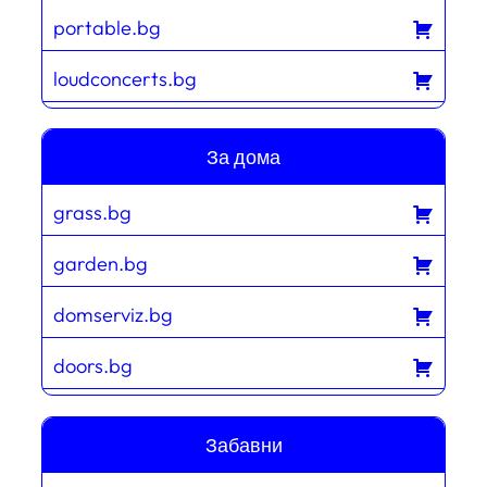
portable.bg
loudconcerts.bg
За дома
grass.bg
garden.bg
domserviz.bg
doors.bg
Забавни