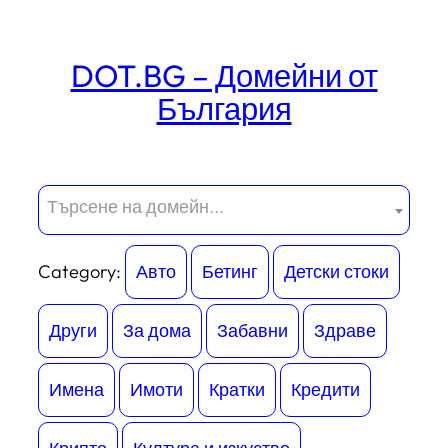
Към
съдържанието
DOT.BG – Домейни от
България
Търсене на домейн...
Category:
Авто
Бетинг
Детски стоки
Други
За дома
Забавни
Здраве
Имена
Имоти
Кратки
Кредити